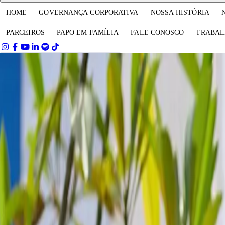
HOME
GOVERNANÇA CORPORATIVA
NOSSA HISTÓRIA
PARCEIROS
PAPO EM FAMÍLIA
FALE CONOSCO
TRABAL
search
Encontre o que você procura
dark_mode
AGENDAR VISITA
FAZER MATRÍCULA
MENU